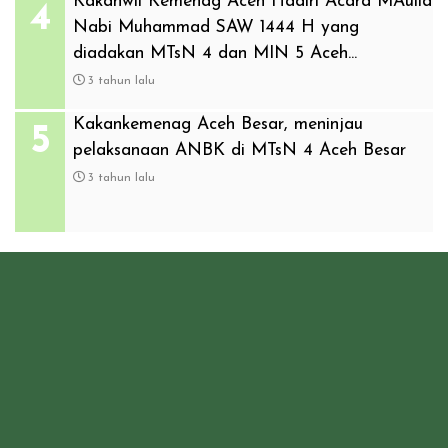
Kakanwil Kemenag Aceh Hadiri Acara MAulid
4
Nabi Muhammad SAW 1444 H yang
diadakan MTsN 4 dan MIN 5 Aceh...
3 tahun lalu
Kakankemenag Aceh Besar, meninjau
5
pelaksanaan ANBK di MTsN 4 Aceh Besar
3 tahun lalu
Madrasah Tsanawiyah Negeri 4 Jeureula
Aceh Besar